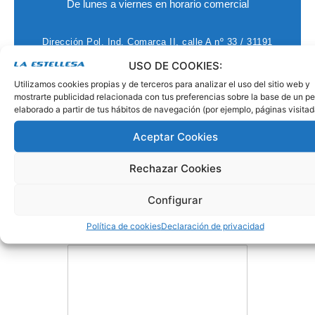
De lunes a viernes en horario comercial
Dirección
Pol. Ind. Comarca II, calle A nº 33 / 31191
Barbatain
Email
atencionalcliente@laestellesa.com
USO DE COOKIES:
Fax
948 326 518
Utilizamos cookies propias y de terceros para analizar el uso del sitio web y
mostrarte publicidad relacionada con tus preferencias sobre la base de un per
elaborado a partir de tus hábitos de navegación (por ejemplo, páginas visitad
Nombre y Apellidos
*
Aceptar Cookies
N
A
Rechazar Cookies
o
p
Correo electrónico
*
m
e
b
l
Configurar
r
l
e
i
Política de cookies
Declaración de privacidad
d
Comentario o mensaje
*
o
s