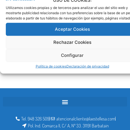
USO DE COOKIES:
A partir del viernes 9 de junio y hasta fin de obra, no se
Utilizamos cookies propias y de terceros para analizar el uso del sitio web y
va a poder acceder a Estella por la carretera de la
mostrarte publicidad relacionada con tus preferencias sobre la base de un per
merced, el Puente Fortunato permanecerá cerrado por
elaborado a partir de tus hábitos de navegación (por ejemplo, páginas visitad
obras. – Tierra Estella Bus: quedan anuladas las
Aceptar Cookies
paradas de La Merced y San Agustín, después de
realizar la parada de Ega Pan […]
Rechazar Cookies
Configurar
Política de cookies
Declaración de privacidad
Tel. 948 326 509
atencionalcliente@laestellesa.com
Pol. Ind. Comarca II, C/ A, Nº 33. 31191 Barbatain