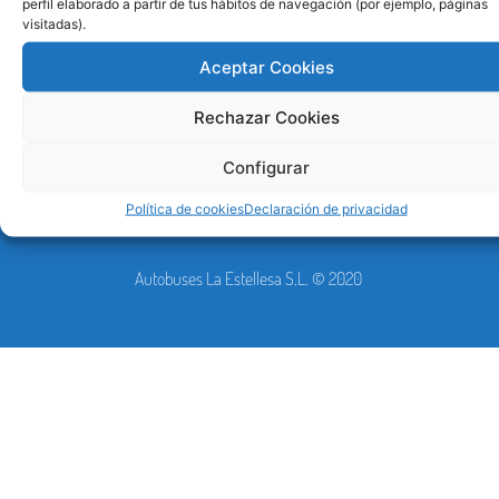
perfil elaborado a partir de tus hábitos de navegación (por ejemplo, páginas
visitadas).
Aceptar Cookies
Rechazar Cookies
Configurar
Tel. 948 326 509
infoweb@laestellesa.com
Pol. Ind. Ipertegui, 7 / 31160 Orcoyen (Navarra)
Política de cookies
Declaración de privacidad
Autobuses La Estellesa S.L. © 2020